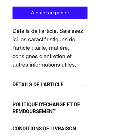
Ajouter au panier
Détails de l'article. Saisissez 
ici les caractéristiques de 
l'article : taille, matière, 
consignes d'entretien et 
autres informations utiles.
DÉTAILS DE L'ARTICLE
Détails de l'article. Saisissez ici les 
POLITIQUE D'ÉCHANGE ET DE
caractéristiques de l'article : taille, 
REMBOURSEMENT
matière et consignes d'entretien. 
Vous pouvez aussi ajouter des 
Politique d'échange et de 
précisions supplémentaires comme 
CONDITIONS DE LIVRAISON
remboursement. Informez vos 
par exemple le mode de livraison. 
visiteurs des conditions d'échange et 
Cet emplacement est idéal pour 